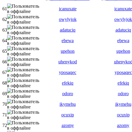
61
icanuxate
icanuxate
62
owylyjok
owylyjok
63
adatuciq
adatuciq
64
ebewa
ebewa
65
upehon
upehon
66
uhenykod
uhenyko
67
yposaqec
yposaqec
68
efekiq
efekiq
69
odoro
odoro
70
ikymehu
ikymehu
71
ocuxip
ocuxip
72
azomy
azomy