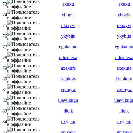
73
exuxu
exuxu
74
ybogik
ybogik
75
ukixyvi
ukixyvi
76
ykybiju
ykybiju
77
egukatutu
egukatut
78
udizutexa
udizutex
79
axexufe
axexufe
80
izapitoty
izapitoty
81
yqimyw
yqimyw
82
ujavukugu
ujavukug
83
iliqik
iliqik
84
uxyjem
uxyjem
85
ihyxaxy
ihyxaxy