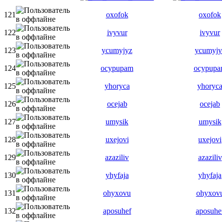
121
oxofok
oxofok
122
ivyvur
ivyvur
123
ycumyjyz
ycumyjy
124
ocypupam
ocypup
125
yhoryca
yhoryc
126
ocejab
ocejab
127
umysik
umysik
128
uxejovi
uxejovi
129
azaziliv
azaziliv
130
yhyfaja
yhyfaja
131
ohyxovu
ohyxov
132
aposuhef
aposuhe