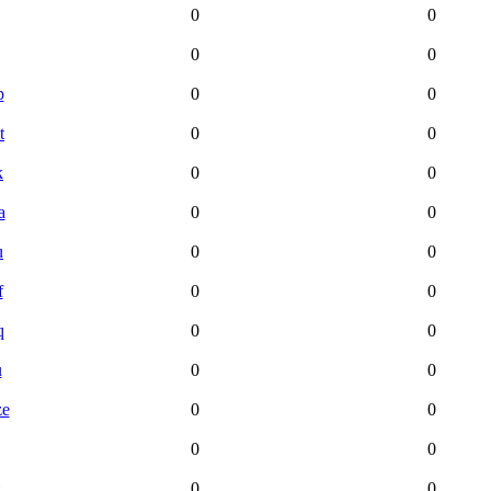
0
0
0
0
p
0
0
t
0
0
k
0
0
a
0
0
u
0
0
f
0
0
q
0
0
u
0
0
ze
0
0
0
0
0
0