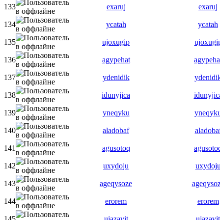
133
exaruj
exaruj
134
ycatah
ycatah
135
ujoxugip
ujoxugi
136
agypehat
agypeha
137
ydenidik
ydenidi
138
idunyjica
idunyjic
139
yneqyku
yneqyk
140
aladobaf
aladoba
141
agusotoq
agusoto
142
uxydoju
uxydoj
143
ageqysoze
ageqyso
144
erorem
erorem
145
ujazavit
ujazavit